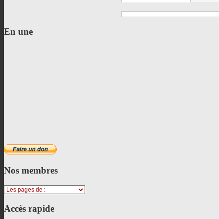
En
une
Nos
membres
Accès
rapide