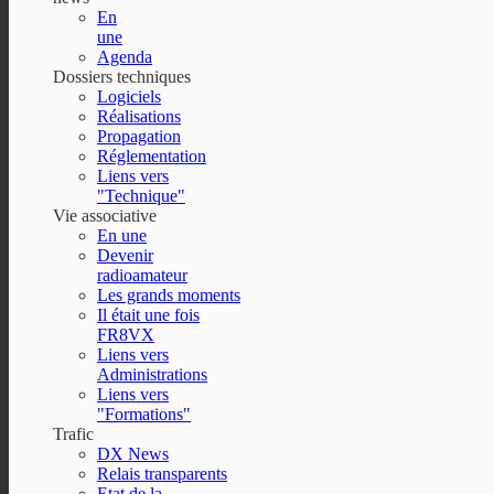
En
une
Agenda
Dossiers techniques
Logiciels
Réalisations
Propagation
Réglementation
Liens vers
"Technique"
Vie associative
En une
Devenir
radioamateur
Les grands moments
Il était une fois
FR8VX
Liens vers
Administrations
Liens vers
"Formations"
Trafic
DX News
Relais transparents
Etat de la