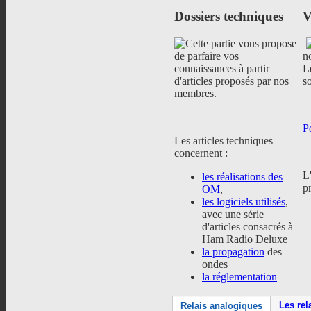
St Paul" - 700 m d'altitude
1250 m d'altitude
BRESS
Dossiers
techniques
V
sur - 8
Accédez au site.
Accédez au site.
Cette partie vous propose
de parfaire vos
n
connaissances à partir
L
d'articles proposés par nos
s
membres.
P
Les articles techniques
concernent :
L
les réalisations des
p
OM
,
les logiciels utilisés
,
avec une série
d'articles consacrés à
Ham Radio Deluxe
la propagation
des
ondes
la réglementation
Les rel
Relais analogiques