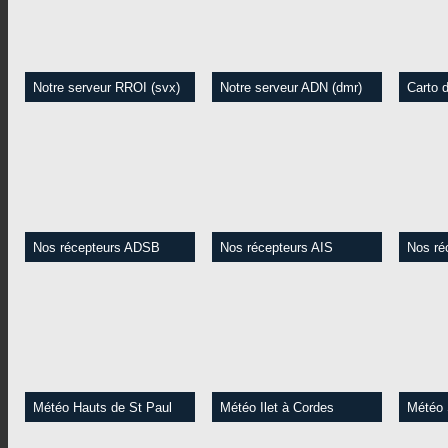
Notre serveur RROI (svx)
Notre serveur ADN (dmr)
Carto d
Voir l'activité radio en
Voir l'activité DMR en
Empla
temps réel (sur RROI mais
temps réel Ecouter en
relais
aussi sur RRF, RI49 etc..
streaming TS1 et 2
clin d'o
Ecoutez en streaming...
Dialoguer avec l'IA TG
64799
Accédez au site.
Accédez au site.
Nos récepteurs ADSB
Nos récepteurs AIS
Nos ré
Position des avions dans la
Position des bateaux dans
Positi
zone via nos récepteurs
la zone via nos récepteurs
la zon
ADSB sur l'île
AIS sur l'île
AIS s
vesself
Accédez au site.
Accédez au site.
Météo Hauts de St Paul
Météo Ilet à Cordes
Météo 
Station météo Vantage
Station météo Vantage2
Stati
(Weewx) de "Le Ruisseau
(Weewx) de "Ilet à cordes" -
clé 