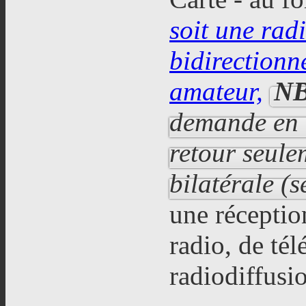
soit une ra
bidirectionn
amateur,
NB
demande en r
retour seule
bilatérale (
une réceptio
radio, de tél
radiodiffusi