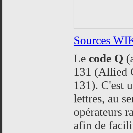
Sources WI
Le
code Q
(
131 (Allied
131). C'est 
lettres, au se
opérateurs r
afin de facil