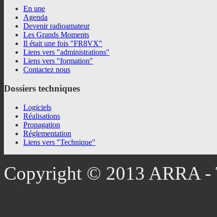
En une
Agenda
Devenir radioamateur
Les Grands Moments
Il était une fois "FR8VX"
Liens vers "administrations"
Liens vers "formation"
Contactez nous
Dossiers
techniques
Logiciels
Réalisations
Propagation
Réglementation
Liens vers "Technique"
Copyright © 2013 ARRA - T