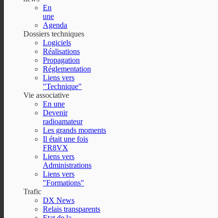
En
une
Agenda
Dossiers techniques
Logiciels
Réalisations
Propagation
Réglementation
Liens vers
"Technique"
Vie associative
En une
Devenir
radioamateur
Les grands moments
Il était une fois
FR8VX
Liens vers
Administrations
Liens vers
"Formations"
Trafic
DX News
Relais transparents
Etat de la