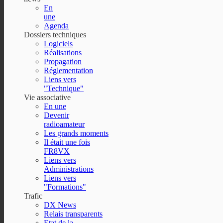
En
une
Agenda
Dossiers techniques
Logiciels
Réalisations
Propagation
Réglementation
Liens vers
"Technique"
Vie associative
En une
Devenir
radioamateur
Les grands moments
Il était une fois
FR8VX
Liens vers
Administrations
Liens vers
"Formations"
Trafic
DX News
Relais transparents
Etat de la