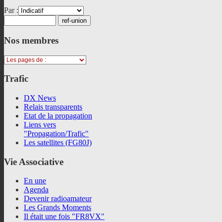
Par :
Nos
membres
Trafic
DX News
Relais transparents
Etat de la propagation
Liens vers
"Propagation/Trafic"
Les satellites (FG80J)
Vie
Associative
En une
Agenda
Devenir radioamateur
Les Grands Moments
Il était une fois "FR8VX"