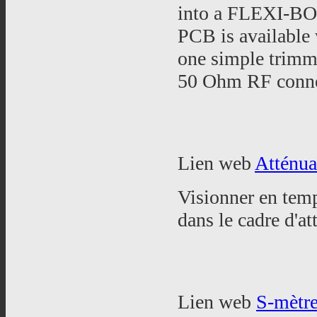
into a FLEXI-BOX
PCB is available w
one simple trimmi
50 Ohm RF connec
Lien web
Atténua
Visionner en temps
dans le cadre d'a
Lien web
S-mètr