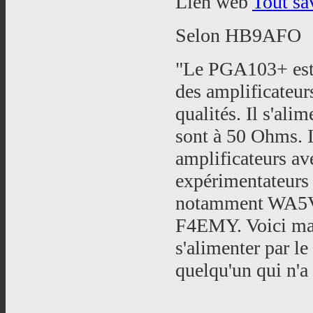
Lien web
Tout sa
Selon HB9AFO
"Le PGA103+ est u
des amplificateurs
qualités. Il s'alim
sont à 50 Ohms. I
amplificateurs a
expérimentateurs o
notamment WA5V
F4EMY. Voici ma p
s'alimenter par le 
quelqu'un qui n'a