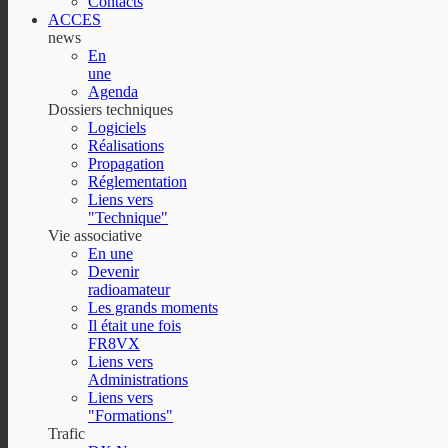
Contacts
ACCES
news
En
une
Agenda
Dossiers techniques
Logiciels
Réalisations
Propagation
Réglementation
Liens vers
"Technique"
Vie associative
En une
Devenir
radioamateur
Les grands moments
Il était une fois
FR8VX
Liens vers
Administrations
Liens vers
"Formations"
Trafic