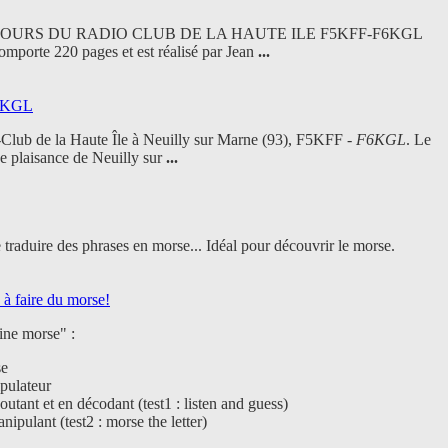
URS DU RADIO CLUB DE LA HAUTE ILE F5KFF-F6KGL
comporte 220 pages et est réalisé par Jean
...
F6KGL
-Club de la Haute Île à Neuilly sur Marne (93), F5KFF -
F6KGL
. Le
 de plaisance de Neuilly sur
...
traduire des phrases en morse... Idéal pour découvrir le morse.
à faire du morse!
ine morse" :
se
ipulateur
utant et en décodant (test1 : listen and guess)
ipulant (test2 : morse the letter)