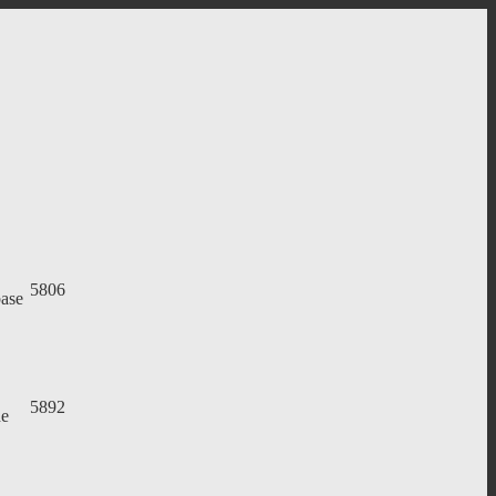
5806
base
5892
de