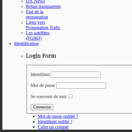
DX News
Relais transparents
Etat de la
propagation
Liens vers
Propagation Trafic
Les satellites
(FG80J)
Identification
Login Form
Identifiant
Mot de passe
Se souvenir de moi
Mot de passe oublié ?
Identifiant oublié ?
Créer un compte