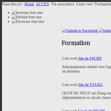
Vous êtes ici :
Home
ACCES
Vie associative
Liens vers "Formatio
Formation
Lien web
Site de F6CRP
Principalement orienté vers l'ap
de données
Lien web
Site de F5AXG
QUOI DE NEUF sur
f5axg
.o
règlementation et calculs class
Lien web
Cours de F6GPX