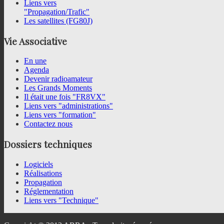
Liens vers
"Propagation/Trafic"
Les satellites (FG80J)
Vie
Associative
En une
Agenda
Devenir radioamateur
Les Grands Moments
Il était une fois "FR8VX"
Liens vers "administrations"
Liens vers "formation"
Contactez nous
Dossiers
techniques
Logiciels
Réalisations
Propagation
Réglementation
Liens vers "Technique"