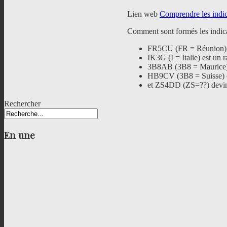
Lien web
Comprendre les indica
Comment sont formés les indica
FR5CU (FR = Réunion) e
IK3G (I = Italie) est un 
3B8AB (3B8 = Maurice) e
HB9CV (3B8 = Suisse) es
et ZS4DD (ZS=??) devi
Rechercher
En
une