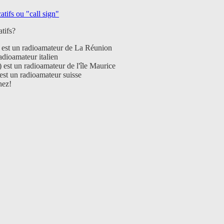
tifs ou "call sign"
tifs?
st un radioamateur de La Réunion
radioamateur italien
st un radioamateur de l'île Maurice
t un radioamateur suisse
nez!