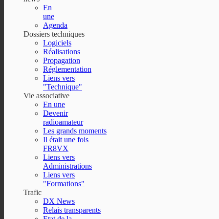
En
une
Agenda
Dossiers techniques
Logiciels
Réalisations
Propagation
Réglementation
Liens vers
"Technique"
Vie associative
En une
Devenir
radioamateur
Les grands moments
Il était une fois
FR8VX
Liens vers
Administrations
Liens vers
"Formations"
Trafic
DX News
Relais transparents
Etat de la