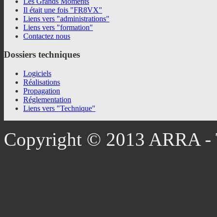
Les Grands Moments
Il était une fois "FR8VX"
Liens vers "administrations"
Liens vers "formation"
Contactez nous
Dossiers
techniques
Logiciels
Réalisations
Propagation
Réglementation
Liens vers "Technique"
Copyright © 2013 ARRA - T