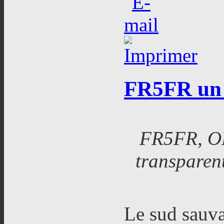
FR5FR
un 
FR5FR, OM e
transparen
Le sud sauva