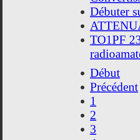
Débuter s
ATTENU
TO1PF 23 
radioamat
Début
Précédent
1
2
3