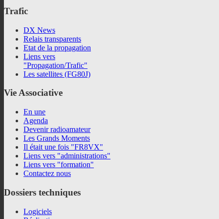
Trafic
DX News
Relais transparents
Etat de la propagation
Liens vers
"Propagation/Trafic"
Les satellites (FG80J)
Vie
Associative
En une
Agenda
Devenir radioamateur
Les Grands Moments
Il était une fois "FR8VX"
Liens vers "administrations"
Liens vers "formation"
Contactez nous
Dossiers
techniques
Logiciels