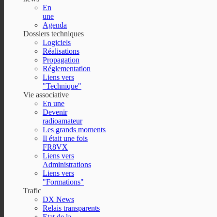
En
une
Agenda
Dossiers techniques
Logiciels
Réalisations
Propagation
Réglementation
Liens vers
"Technique"
Vie associative
En une
Devenir
radioamateur
Les grands moments
Il était une fois
FR8VX
Liens vers
Administrations
Liens vers
"Formations"
Trafic
DX News
Relais transparents
Etat de la